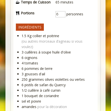
Temps de Cuisson
65
minutes
Portions
personnes
INGRÉDIENTS
1.5
Kg
collier et poitrine
(ou autres morceaux d’agneau si vous
voulez)
3
cuillères à soupe
huile d'olive
6
oignons
4
tomates
6
pommes de terre
3
gousses d'ail
250
grammes
olives violettes ou vertes
6
pistils de safan du Quercy
1/2
cuillère à café
cumin
1
bouquet de coriandre
sel et poivre
amandes
pour la décoration