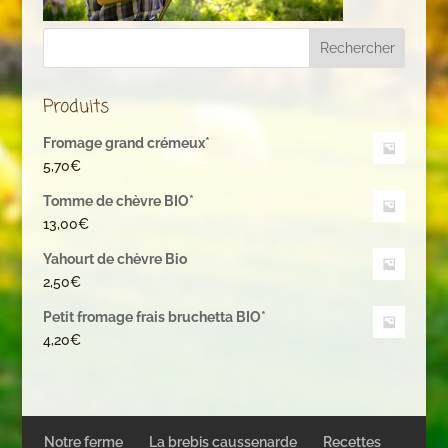
Produits
Fromage grand crémeux*
5,70
€
Tomme de chèvre BIO*
13,00
€
Yahourt de chèvre Bio
2,50
€
Petit fromage frais bruchetta BIO*
4,20
€
Notre ferme
La brebis caussenarde
Recettes