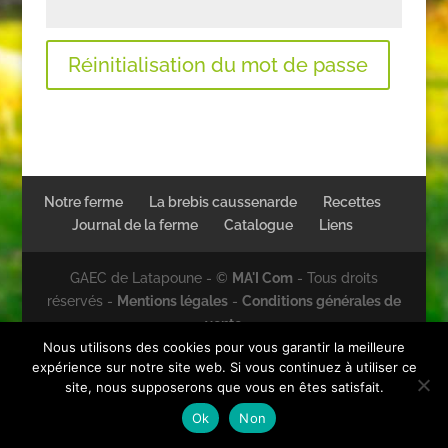
Réinitialisation du mot de passe
Notre ferme
La brebis caussenarde
Recettes
Journal de la ferme
Catalogue
Liens
GAEC de Latapoune - ©
MA'I Com
- Tous droits
réservés -
Mentions légales
-
Conditions générales de
vente
Nous utilisons des cookies pour vous garantir la meilleure
expérience sur notre site web. Si vous continuez à utiliser ce
site, nous supposerons que vous en êtes satisfait.
Ok
Non